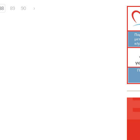
88
89
90
›