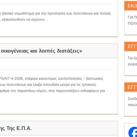
ΕΚΔ
ο βασικό νομοθέτημα για την προστασία των πολυτέκνων και πολλές
ΓΙΑ 
, εξακολουθούν να ισχύουν. ...
ΠΟΛΥ
ΕΓΓ
οικογένειας και λοιπές διατάξεις»
Για έ
εγγρα
5/Α/7-4-2006, επέφερε καινοτόμες τροποποιήσεις – βελτιώσεις
ων πολυτέκνων και έλαβε σπουδαία μέτρα για τις τρίτεκνες
ΕΓΓ
 τα άρθρα του παραπάνω νόμου, που παρουσιάζουν ενδιαφέρον για
Συνδε
πατώ
ς Της Ε.Π.Α.