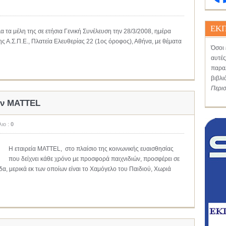
ΕΚΠ
α τα μέλη της σε ετήσια Γενική Συνέλευση την 28/3/2008, ημέρα
ς Α.Σ.Π.Ε., Πλατεία Ελευθερίας 22 (1ος όροφος), Αθήνα, με θέματα
Όσοι 
αυτές
παραλ
βιβλι
Περι
ην MATTEL
ιο :
0
Η εταιρεία MATTEL, στο πλαίσιο της κοινωνικής ευαισθησίας
που δείχνει κάθε χρόνο με προσφορά παιχνιδιών, προσφέρει σε
α, μερικά εκ των οποίων είναι το Χαμόγελο του Παιδιού, Χωριά