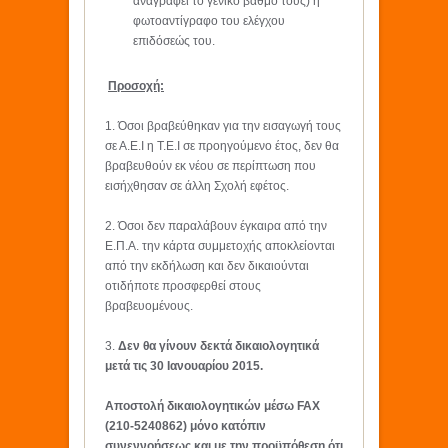
αναγράφει το γενικό βαθμό τους) ή
φωτοαντίγραφο του ελέγχου
επιδόσεώς του.
Προσοχή:
1. Όσοι βραβεύθηκαν για την εισαγωγή τους
σε Α.Ε.Ι η Τ.Ε.Ι σε προηγούμενο έτος, δεν θα
βραβευθούν εκ νέου σε περίπτωση που
εισήχθησαv σε άλλη Σχολή εφέτος.
2. Όσοι δεν παραλάβουν έγκαιρα από την
Ε.Π.Α. την κάρτα συμμετοχής αποκλείονται
από την εκδήλωση και δεν δικαιούνται
οτιδήποτε προσφερθεί στους
βραβευομένους.
3.
Δεν θα γίνουν δεκτά δικαιολογητικά
μετά τις
30 Ιανουαρίου 2015.
Αποστολή δικαιολογητικών μέσω FAX
(210-5240862) μόνο κατόπιν
συνεννοήσεως και με την προϋπόθεση ότι