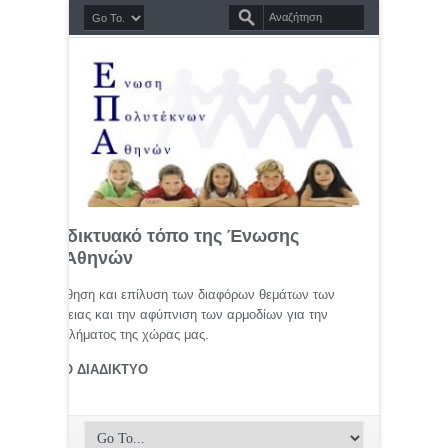
σημο διαδικτυακό τόπο της Ένωσης
τέκνων Αθηνών
μελέτη, προώθηση και επίλυση των διαφόρων θεμάτων των
ης οικογένειας και την αφύπνιση των αρμοδίων για την
αφικού προβλήματος της χώρας μας.
ΤΕΚΝΟΙ ΣΤΟ ΔΙΑΔΙΚΤΥΟ