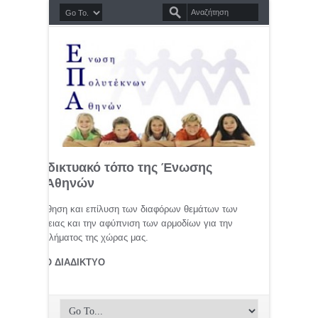
σημο διαδικτυακό τόπο της Ένωσης
τέκνων Αθηνών
μελέτη, προώθηση και επίλυση των διαφόρων θεμάτων των
ης οικογένειας και την αφύπνιση των αρμοδίων για την
αφικού προβλήματος της χώρας μας.
ΤΕΚΝΟΙ ΣΤΟ ΔΙΑΔΙΚΤΥΟ