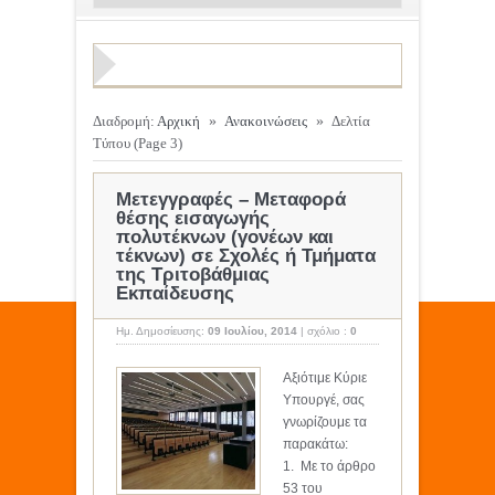
Διαδρομή:
Αρχική
»
Ανακοινώσεις
»
Δελτία
Τύπου
(Page 3)
Μετεγγραφές – Μεταφορά
θέσης εισαγωγής
πολυτέκνων (γονέων και
τέκνων) σε Σχολές ή Τμήματα
της Τριτοβάθμιας
Εκπαίδευσης
Ημ. Δημοσίευσης:
09 Ιουλίου, 2014
|
σχόλιο :
0
Αξιότιμε Κύριε
Υπουργέ, σας
γνωρίζουμε τα
παρακάτω:
1. Με το άρθρο
53 του