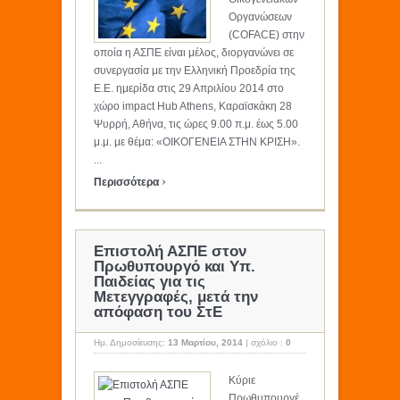
Οργανώσεων
(COFACE) στην
οποία η ΑΣΠΕ είναι μέλος, διοργανώνει σε
συνεργασία με την Ελληνική Προεδρία της
Ε.Ε. ημερίδα στις 29 Απριλίου 2014 στο
χώρο impact Hub Athens, Καραϊσκάκη 28
Ψυρρή, Αθήνα, τις ώρες 9.00 π.μ. έως 5.00
μ.μ. με θέμα: «ΟΙΚΟΓΕΝΕΙΑ ΣΤΗΝ ΚΡΙΣΗ».
...
›
Περισσότερα
Επιστολή ΑΣΠΕ στον
Πρωθυπουργό και Υπ.
Παιδείας για τις
Μετεγγραφές, μετά την
απόφαση του ΣτΕ
Ημ. Δημοσίευσης:
13 Μαρτίου, 2014
|
σχόλιο :
0
Κύριε
Πρωθυπουργέ.