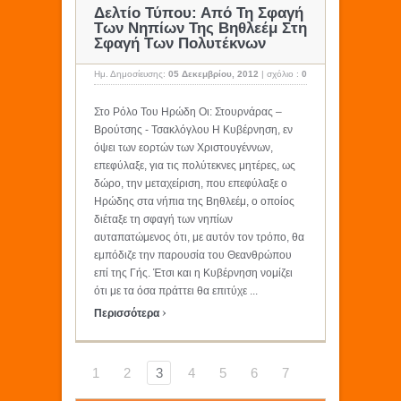
Δελτίο Τύπου: Από Τη Σφαγή
Των Νηπίων Της Βηθλεέμ Στη
Σφαγή Των Πολυτέκνων
Ημ. Δημοσίευσης:
05 Δεκεμβρίου, 2012
|
σχόλιο :
0
Στο Ρόλο Του Ηρώδη Οι: Στουρνάρας –
Βρούτσης - Τσακλόγλου Η Κυβέρνηση, εν
όψει των εορτών των Χριστουγέννων,
επεφύλαξε, για τις πολύτεκνες μητέρες, ως
δώρο, την μεταχείριση, που επεφύλαξε ο
Ηρώδης στα νήπια της Βηθλεέμ, o oπoίoς
διέταξε τη σφαγή των νηπίων
αυταπατώμενος ότι, με αυτόν τον τρόπο, θα
εμπόδιζε την παρουσία του Θεανθρώπου
επί της Γής. Έτσι και η Κυβέρνηση νομίζει
ότι με τα όσα πράττει θα επιτύχε ...
›
Περισσότερα
1
2
3
4
5
6
7