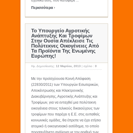
σχολικά είδη, που κατάφερε ...
›
Περισσότερα
Το Υπουργείο Αγροτικής
Ανάπτυξης Και Τροφίμων
Στην Ουσία Απέκλεισε Τις
Πολύτεκνες Οικογένειες Από
Τα Προϊόντα Της Ενωμένης
Ευρώπης!
Ημ. Δημοσίευσης:
12 Μαρτίου, 2013
|
σχόλιο :
0
Με την προϊσχύουσα Κοινή Απόφαση
(22830/2011) των Υπουργών Εσωτερικών,
Αποκέντρωσης και Ηλεκτρονικής
Διακυβέρνησης, Αγροτικής Ανάπτυξης και
Τροφίμων, για να ενταχθεί μια πολύτεκνη
οικογένεια στους τελικούς δικαιούχους των
τροφίμων που παρέχει η Ε.Ε. στις ευπαθείς
κοινωνικές ομάδες, θα έπρεπε να έχει ετήσιο
ατομικό ή οικογενειακό εισόδημα, το οποίο
προσαυξάνετο ανάλογα με τον αριθμό των