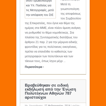
Μετά τη
γνωστοποίηση
της αποφάσεως
του Συμβουλίου
της Επικρατείας, που έγινε και θέμα της
ημέρας στα ΜΜΕ, είναι πλέον άμεση ανάγκη
να ρυθμισθεί το θέμα νομοθετικώς. Στα
πλαίσια της Συνταγματικής διατάξεως του
άρθρου 21 παρ. 2 για την μέριμνα ειδικής
φροντίδας για τις πολύτεκνες οικογένειες,
πρέπει να επανέλθει το καθεστώς των
μετεγγραφών των πολυτέκνων και των
τέκνων τους, όπως ίσχυε μέχρ ...
›
Περισσότερα
Βραβεύθηκαν σε ειδική
εκδήλωση από την Ένωση
Πολυτέκνων Αθηνών 787
αριστούχοι
Ημ. Δημοσίευσης:
27 Φεβρουαρίου, 2014
|
σχόλιο :