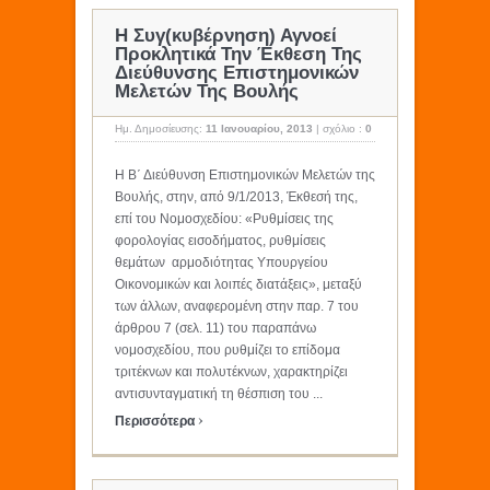
Η Συγ(κυβέρνηση) Αγνοεί
Προκλητικά Την Έκθεση Της
Διεύθυνσης Επιστημονικών
Μελετών Της Βουλής
Ημ. Δημοσίευσης:
11 Ιανουαρίου, 2013
|
σχόλιο :
0
Η Β΄ Διεύθυνση Επιστημονικών Μελετών της
Βουλής, στην, από 9/1/2013, Έκθεσή της,
επί του Νομοσχεδίου: «Ρυθμίσεις της
φορολογίας εισοδήματος, ρυθμίσεις
θεμάτων αρμοδιότητας Υπουργείου
Οικονομικών και λοιπές διατάξεις», μεταξύ
των άλλων, αναφερομένη στην παρ. 7 του
άρθρου 7 (σελ. 11) του παραπάνω
νομοσχεδίου, που ρυθμίζει το επίδομα
τριτέκνων και πολυτέκνων, χαρακτηρίζει
αντισυνταγματική τη θέσπιση του ...
›
Περισσότερα