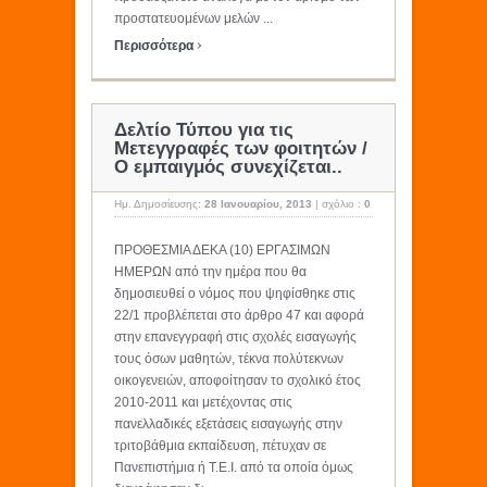
προστατευομένων μελών ...
›
Περισσότερα
Δελτίο Τύπου για τις
Μετεγγραφές των φοιτητών /
Ο εμπαιγμός συνεχίζεται..
Ημ. Δημοσίευσης:
28 Ιανουαρίου, 2013
|
σχόλιο :
0
ΠΡΟΘΕΣΜΙΑ ΔΕΚΑ (10) ΕΡΓΑΣΙΜΩΝ
ΗΜΕΡΩΝ από την ημέρα που θα
δημοσιευθεί ο νόμος που ψηφίσθηκε στις
22/1 προβλέπεται στο άρθρο 47 και αφορά
στην επανεγγραφή στις σχολές εισαγωγής
τους όσων μαθητών, τέκνα πολύτεκνων
οικογενειών, αποφοίτησαν το σχολικό έτος
2010-2011 και μετέχοντας στις
πανελλαδικές εξετάσεις εισαγωγής στην
τριτοβάθμια εκπαίδευση, πέτυχαν σε
Πανεπιστήμια ή Τ.Ε.Ι. από τα οποία όμως