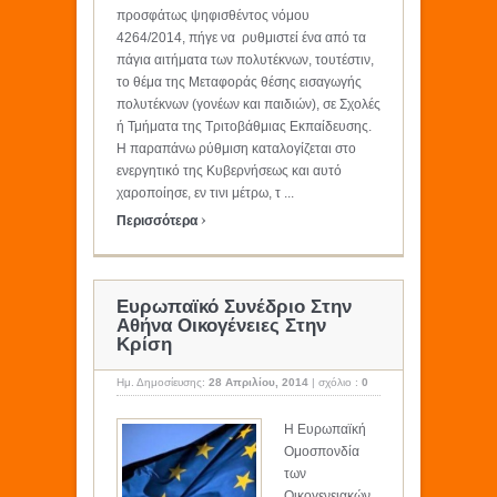
προσφάτως ψηφισθέντος νόμου
4264/2014, πήγε να ρυθμιστεί ένα από τα
πάγια αιτήματα των πολυτέκνων, τουτέστιν,
το θέμα της Μεταφοράς θέσης εισαγωγής
πολυτέκνων (γονέων και παιδιών), σε Σχολές
ή Τμήματα της Τριτοβάθμιας Εκπαίδευσης.
Η παραπάνω ρύθμιση καταλογίζεται στο
ενεργητικό της Κυβερνήσεως και αυτό
χαροποίησε, εν τινι μέτρω, τ ...
›
Περισσότερα
Ευρωπαϊκό Συνέδριο Στην
Αθήνα Οικογένειες Στην
Κρίση
Ημ. Δημοσίευσης:
28 Απριλίου, 2014
|
σχόλιο :
0
Η Ευρωπαϊκή
Ομοσπονδία
των
Οικογενειακών